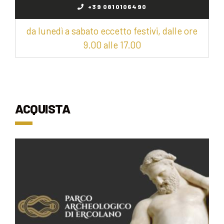
+39 0810106490
da lunedì a sabato eccetto festivi, dalle ore
9.00 alle 17.00
ACQUISTA