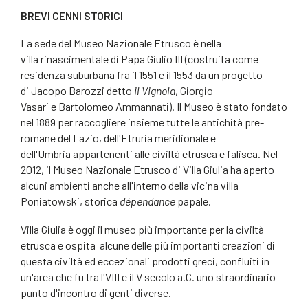
BREVI CENNI STORICI
La sede del Museo Nazionale Etrusco è nella
villa
rinascimentale
di
Papa Giulio III
(costruita come
residenza suburbana fra il 1551 e il 1553 da un progetto
di
Jacopo Barozzi detto
il Vignola
,
Giorgio
Vasari
e
Bartolomeo Ammannati
). Il Museo è stato fondato
nel
1889
per raccogliere insieme tutte le antichità pre-
romane del
Lazio
, dell'
Etruria
meridionale e
dell'
Umbria
appartenenti alle civiltà
etrusca
e
falisca
. Nel
2012, il Museo Nazionale Etrusco di Villa Giulia ha aperto
alcuni ambienti anche all'interno della vicina
villa
Poniatowski
, storica
dépendance
papale
.
Villa Giulia è oggi il museo più importante per la civiltà
etrusca e ospita alcune delle più importanti creazioni di
questa civiltà ed eccezionali prodotti greci, confluiti in
un'area che fu tra l'VIII e il V secolo a.C. uno straordinario
punto d'incontro di genti diverse.