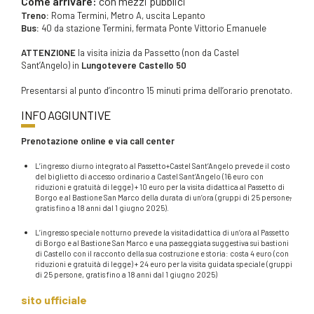
Come arrivare:
con mezzi pubblici
Treno:
Roma Termini, Metro A, uscita Lepanto
Bus:
40 da stazione Termini, fermata Ponte Vittorio Emanuele
ATTENZIONE
la visita inizia da Passetto (non da Castel
Sant’Angelo) in
Lungotevere Castello 50
Presentarsi al punto d’incontro 15 minuti prima dell’orario prenotato.
INFO AGGIUNTIVE
Prenotazione online e via call center
L’ingresso diurno integrato al Passetto+Castel Sant’Angelo prevede il costo
del biglietto di accesso ordinario a Castel Sant’Angelo (16 euro con
riduzioni e gratuità di legge) + 10 euro per la visita didattica al Passetto di
Borgo e al Bastione San Marco della durata di un’ora (gruppi di 25 persone
,
gratis fino a 18 anni dal 1 giugno 2025).
L’ingresso speciale notturno prevede la visita
didattica di un’ora al Passetto
di Borgo e al Bastione San Marco e una passeggiata suggestiva sui bastioni
di Castello con il racconto della sua costruzione e storia: costa 4 euro (con
riduzioni e gratuità di legge) + 24 euro per la visita guidata speciale (gruppi
di 25 persone, gratis fino a 18 anni dal 1 giugno 2025)
sito ufficiale