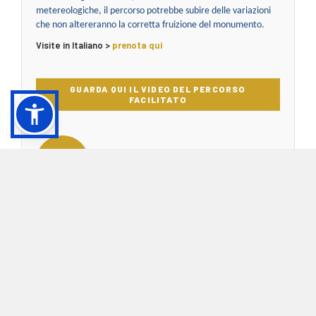
metereologiche, il percorso potrebbe subire delle variazioni
che non altereranno la corretta fruizione del monumento.
Visite in Italiano >
prenota qui
GUARDA QUI IL VIDEO DEL PERCORSO
FACILITATO
VISITA NOTTURNA CON VISITA DIDATTICA AL
PASSETTO E UNA SUGGESTIVA PASSEGGIATA
ALL’INTERNO DI CASTEL SANT’ANGELO TRA
BASTIONI, SALA DELLE URNE, LA RAMPA
ELICOIDALE E IL DROMOS
QUANDO:
Sabato
Cosa Include:
visita didattica al Passetto e passeggiata
serale sui bastioni del Castello, passando per la Sala delle