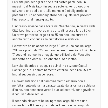
La visita può accogliere fino a 20 partecipanti, con un
massimo di 5 visitatori in sedia a rotelle. Per coloro che
utilizzano una sedia a rotelle manuale è obbligatoria la
presenza di un accompagnatore per il quale sarà previsto
l’ingresso totalmente gratuito.
L’ingresso avviene dalla Torre del Mascherino, in piazza della
Città Leonina, attraverso una porta d’ingresso larga 90 cm.
Un breve percorso largo circa 85 cm con una curva ad
angolo retto conduce alla piattaforma elevatrice.
L’elevatore ha un accesso largo 80 cm e una cabina larga
120 cm e profonda 125 cm; con un tempo medio di 1 minuto e
17 secondi, consente di raggiungere il livello del Passetto
scoperto con vista sul colonnato di San Pietro.
La visita didattica proseguirà quindi in direzione Castel
Sant’Angelo, sul camminamento esterno, per circa 450 m,
fino al successivo ascensore.
La pavimentazione del camminamento esterno non è
perfettamente piana ma caratterizzata dalla forma a schiena
d’asino, con pendenze verso i due lati esterni, per agevolare
il deflusso delle acque.
Il secondo elevatore ha un ingresso largo 80 cm e una
cabina larga 110 cm e profonda 140 cm; con un tempo di