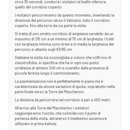
circa 35 secondi, condurrà i visitatori al livello inferiore,
quello del corridoio coperto
I visitatori percorreranno da questo momento, invertendo la
direzione del percorso verso il Vaticano, tutto il corridoio
coperto, fino alla torre da cui parte la visita.
Si tratta di uno stretto corridoio di ampiezza variabile: da un
massimo di 215 cm a un minimo di 75 cm di larghezza. I tratti
con larghezza minima sono brevi e in media la larghezza del
percorso si attesta sugli 83/85 cm.
Sebbene la visita sia sconsigliata a coloro che soffrono di
claustrofobia, si specifica che ha in ogni suo punto
un’altezza di almeno 240 cm e scandito dalla presenza di
piccole feritoie lungo il camminamento.
La pavimentazione non è perfettamente in piano ma è
caratterizzata da alcune variazioni di quota, soprattutto nella
parte finale verso la Torre del Mascherino.
La distanza da percorrere nel corridoio è pari a 450 metri.
All’arrivo alla Torre del Mascherino i visitatori
raggiungeranno l’uscita, che coincide con il punto di
partenza della visita, attraverso il medesimo ascensore
utilizzato in prima battuta.