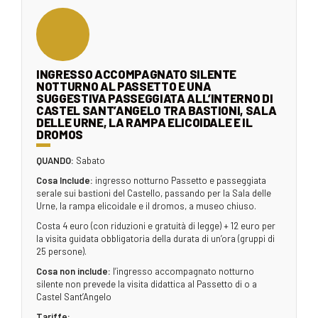
INGRESSO ACCOMPAGNATO SILENTE
NOTTURNO AL PASSETTO E UNA
SUGGESTIVA PASSEGGIATA ALL’INTERNO DI
CASTEL SANT’ANGELO TRA BASTIONI, SALA
DELLE URNE, LA RAMPA ELICOIDALE E IL
DROMOS
QUANDO:
Sabato
Cosa Include:
ingresso notturno Passetto e passeggiata
serale sui bastioni del Castello, passando per la Sala delle
Urne, la rampa elicoidale e il dromos, a museo chiuso.
Costa 4 euro (con riduzioni e gratuità di legge) + 12 euro per
la visita guidata obbligatoria della durata di un’ora (gruppi di
25 persone).
Cosa non include:
l’ingresso accompagnato notturno
silente non prevede la visita didattica al Passetto di o a
Castel Sant’Angelo
Tariffe: