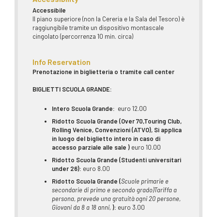
Accessibile
Il piano superiore (non la Cereria e la Sala del Tesoro) è
raggiungibile tramite un dispositivo montascale
cingolato (percorrenza 10 min. circa)
Info Reservation
Prenotazione in biglietteria o tramite call center
BIGLIETTI SCUOLA GRANDE:
Intero
Scuola Grande:
euro 12.00
Ridotto Scuola Grande (
Over 70,Touring Club,
Rolling Venice, Convenzioni (ATVO), Si applica
in luogo del biglietto intero in caso di
accesso parziale alle sale )
euro 10.00
Ridotto
Scuola Grande
(Studenti universitari
under 26):
euro 8.00
Ridotto
Scuola Grande
(
Scuole primarie e
secondarie di primo e secondo grado)Tariffa a
persona,
prevede una gratuità ogni 20 persone,
Giovani da 8 a 18 anni,
):
euro 3.00