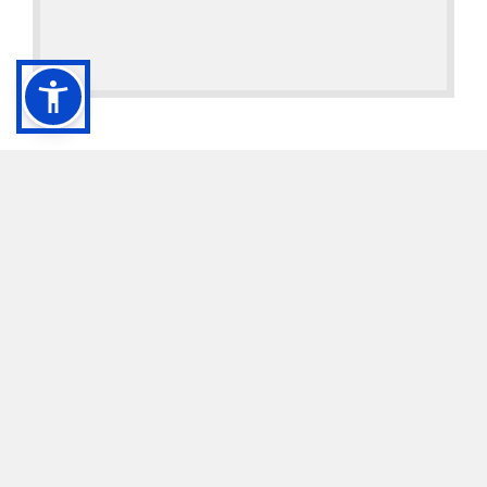
Read More
SERVICES
Bookshop
Orari di apertura: 9:30 – 17:30
WHERE
San Polo 3052, 30125 Venezia
LOAD THE MAP